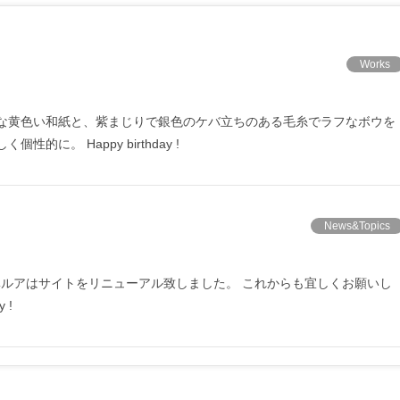
Works
気な黄色い和紙と、紫まじりで銀色のケバ立ちのある毛糸でラフなボウを
に。 Happy birthday !
News&Topics
ベルアはサイトをリニューアル致しました。 これからも宜しくお願いし
 !