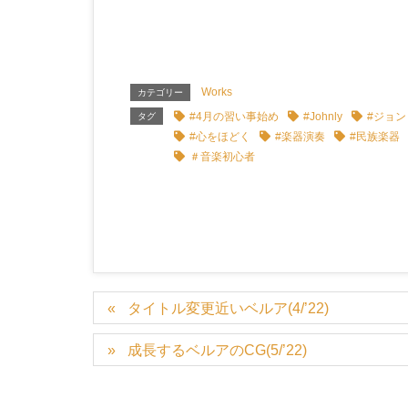
Works
カテゴリー
#4月の習い事始め
#Johnly
#ジョン
タグ
#心をほどく
#楽器演奏
#民族楽器
＃音楽初心者
タイトル変更近いベルア(4/’22)
成長するベルアのCG(5/’22)