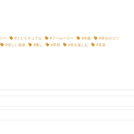
リー
#スピリチュアル
#フールースー
#作曲
#幸せのコツ
#珍しい楽器
#癒し
#草原
#音を楽しむ
#音楽